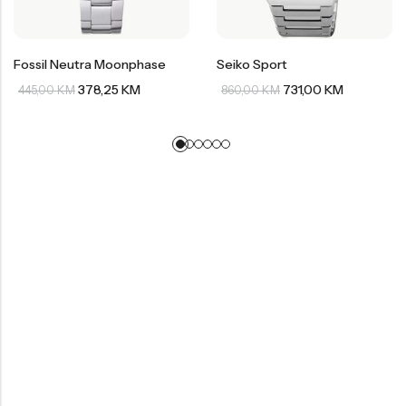
Fossil Neutra Moonphase
Seiko Sport
378,25
KM
731,00
KM
445,00
KM
860,00
KM