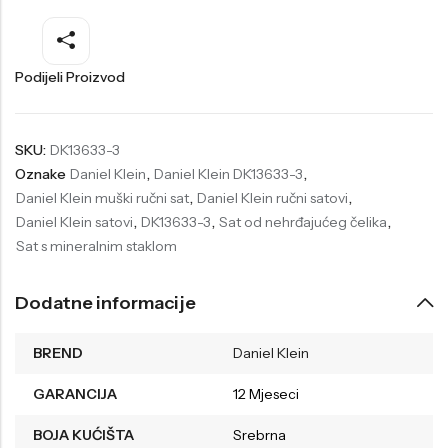
Welder
Wesse
Liu-Jo
Daisy Dixon
Podijeli Proizvod
Mini Focus
Missguided
Daniel Klein
Liu-Jo
SKU:
DK13633-3
Oznake
Daniel Klein
,
Daniel Klein DK13633-3
,
Festina
Diesel
Daniel Klein muški ručni sat
,
Daniel Klein ručni satovi
,
UP!
Versus
Daniel Klein satovi
,
DK13633-3
,
Sat od nehrđajućeg čelika
,
Sat s mineralnim staklom
Wesse
Lotus
Dodatne informacije
BREND
Daniel Klein
GARANCIJA
12 Mjeseci
BOJA KUĆIŠTA
Srebrna