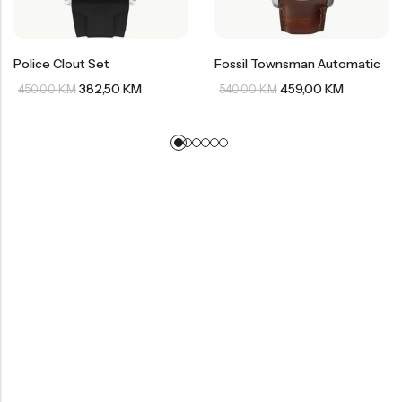
Police Clout Set
Fossil Townsman Automatic
382,50
KM
459,00
KM
450,00
KM
540,00
KM