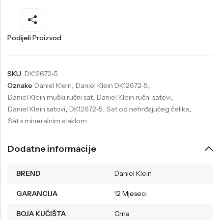
Welder
Wesse
Liu-Jo
Daisy Dixon
Podijeli Proizvod
Mini Focus
Missguided
Daniel Klein
Liu-Jo
SKU:
DK12672-5
Oznake
Daniel Klein
,
Daniel Klein DK12672-5
,
Festina
Diesel
Daniel Klein muški ručni sat
,
Daniel Klein ručni satovi
,
UP!
Versus
Daniel Klein satovi
,
DK12672-5
,
Sat od nehrđajućeg čelika
,
Sat s mineralnim staklom
Wesse
Lotus
Dodatne informacije
BREND
Daniel Klein
GARANCIJA
12 Mjeseci
BOJA KUĆIŠTA
Crna