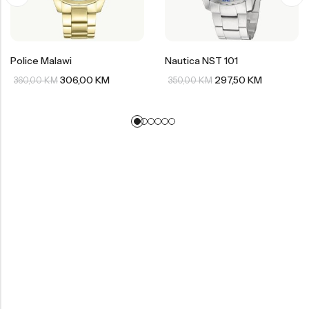
Police Malawi
Nautica NST 101
306,00
KM
297,50
KM
360,00
KM
350,00
KM