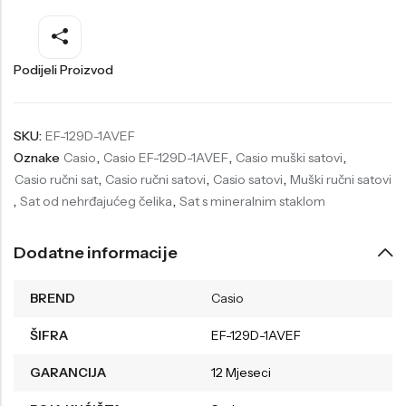
Welder
Wesse
Liu-Jo
Daisy Dixon
Podijeli Proizvod
Mini Focus
Missguided
Daniel Klein
Liu-Jo
SKU:
EF-129D-1AVEF
Oznake
Casio
,
Casio EF-129D-1AVEF
,
Casio muški satovi
,
Festina
Diesel
Casio ručni sat
,
Casio ručni satovi
,
Casio satovi
,
Muški ručni satovi
UP!
Versus
,
Sat od nehrđajućeg čelika
,
Sat s mineralnim staklom
Wesse
Lotus
Dodatne informacije
BREND
Casio
ŠIFRA
EF-129D-1AVEF
GARANCIJA
12 Mjeseci