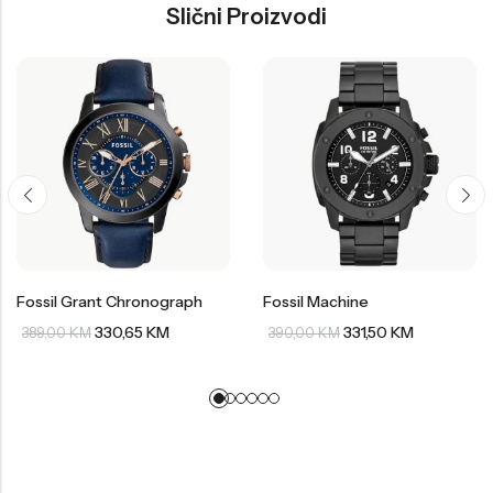
Slični Proizvodi
Fossil Grant Chronograph
Fossil Machine
330,65
KM
331,50
KM
389,00
KM
390,00
KM