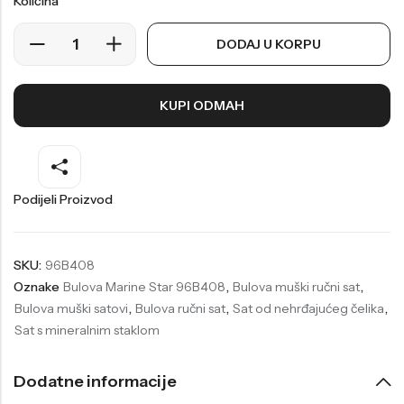
Količina
Welder
Wesse
DODAJ U KORPU
Liu-Jo
Daisy Dixon
Mini Focus
Missguided
KUPI ODMAH
Daniel Klein
Liu-Jo
Festina
Diesel
UP!
Versus
Podijeli Proizvod
Wesse
Lotus
SKU:
96B408
Oznake
Bulova Marine Star 96B408
,
Bulova muški ručni sat
,
Bulova muški satovi
,
Bulova ručni sat
,
Sat od nehrđajućeg čelika
,
Sat s mineralnim staklom
Dodatne informacije