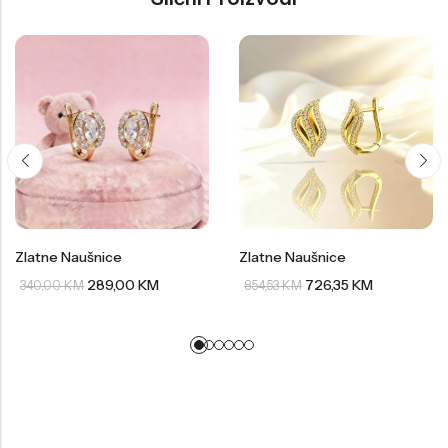
Zlatne Naušnice
Zlatne Naušnice
289,00
KM
726,35
KM
340,00
KM
854,53
KM