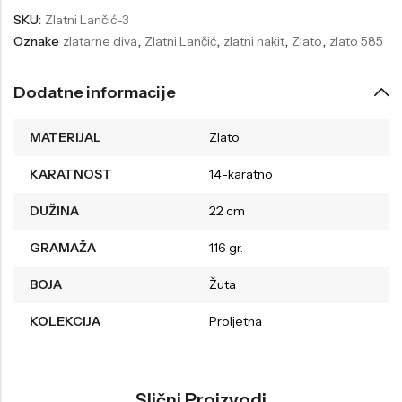
SKU:
Zlatni Lančić-3
Welder
Wesse
Oznake
zlatarne diva
,
Zlatni Lančić
,
zlatni nakit
,
Zlato
,
zlato 585
Liu-Jo
Daisy Dixon
Dodatne informacije
Mini Focus
Missguided
Daniel Klein
Liu-Jo
MATERIJAL
Zlato
Festina
Diesel
KARATNOST
14-karatno
UP!
Versus
DUŽINA
22 cm
Wesse
Lotus
GRAMAŽA
1,16 gr.
BOJA
Žuta
KOLEKCIJA
Proljetna
Slični Proizvodi