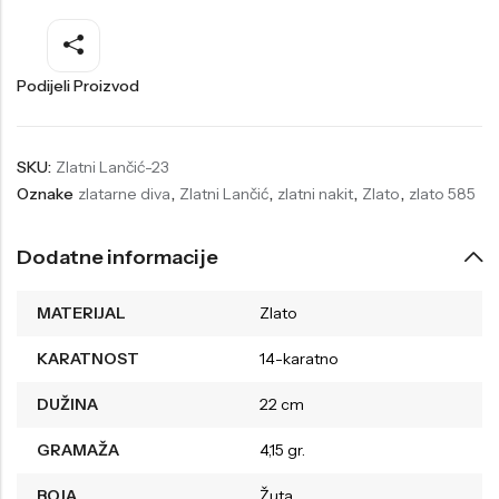
Welder
Wesse
Liu-Jo
Daisy Dixon
Podijeli Proizvod
Mini Focus
Missguided
Daniel Klein
Liu-Jo
SKU:
Zlatni Lančić-23
Oznake
zlatarne diva
,
Zlatni Lančić
,
zlatni nakit
,
Zlato
,
zlato 585
Festina
Diesel
UP!
Versus
Dodatne informacije
Wesse
Lotus
MATERIJAL
Zlato
KARATNOST
14-karatno
DUŽINA
22 cm
GRAMAŽA
4,15 gr.
BOJA
Žuta