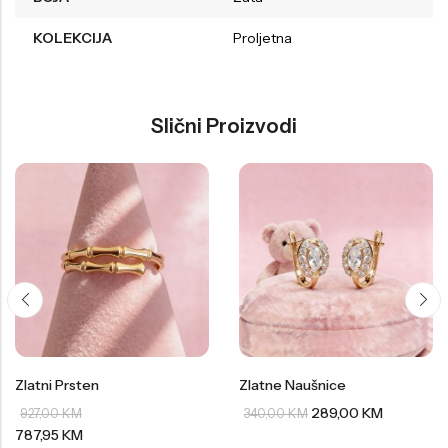
KOLEKCIJA
Proljetna
Slični Proizvodi
Zlatni Prsten
Zlatne Naušnice
289,00
KM
927,00
KM
340,00
KM
787,95
KM