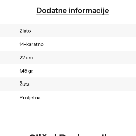
Dodatne informacije
Zlato
14-karatno
22 cm
1,48 gr.
Žuta
Proljetna