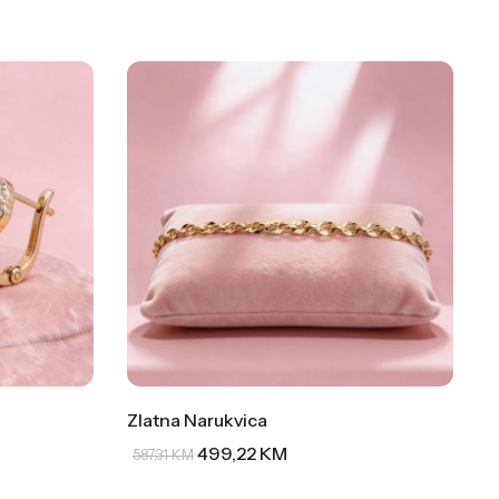
Zlatna Narukvica
499,22
KM
587,31
KM