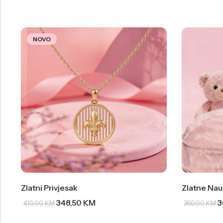
NOVO
Zlatni Privjesak
Zlatne Nau
348,50
KM
3
410,00
KM
360,00
KM