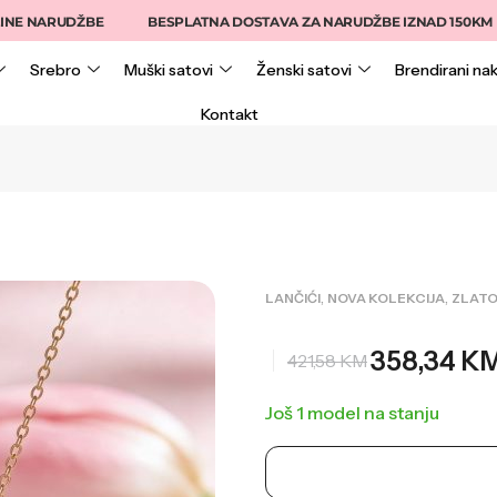
RUDŽBE
BESPLATNA DOSTAVA ZA NARUDŽBE IZNAD 150KM
15
Srebro
Muški satovi
Ženski satovi
Brendirani nak
Kontakt
,
,
LANČIĆI
NOVA KOLEKCIJA
ZLAT
358,34
K
421,58
KM
Još 1 model na stanju