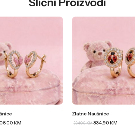
Slični Proizvodi
šnice
Zlatne Naušnice
06,00
KM
334,90
KM
394,00
KM