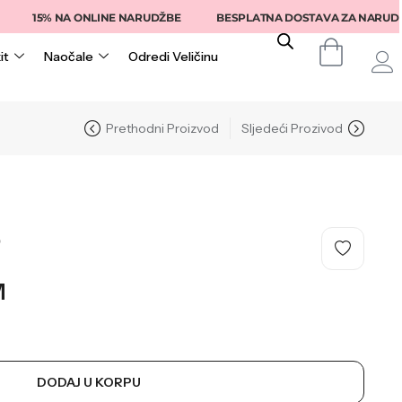
% NA ONLINE NARUDŽBE
BESPLATNA DOSTAVA ZA NARUDŽBE IZNA
it
Naočale
Odredi Veličinu
Prethodni Proizvod
Sljedeći Prozivod
O
M
DODAJ U KORPU