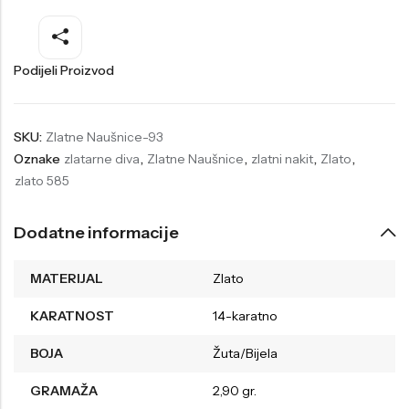
Welder
Wesse
Liu-Jo
Daisy Dixon
Podijeli Proizvod
Mini Focus
Missguided
Daniel Klein
Liu-Jo
SKU:
Zlatne Naušnice-93
Oznake
zlatarne diva
,
Zlatne Naušnice
,
zlatni nakit
,
Zlato
,
Festina
Diesel
zlato 585
UP!
Versus
Wesse
Lotus
Dodatne informacije
MATERIJAL
Zlato
KARATNOST
14-karatno
BOJA
Žuta/Bijela
GRAMAŽA
2,90 gr.