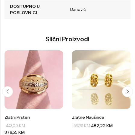
DOSTUPNO U
Banovići
POSLOVNICI
Slični Proizvodi
Zlatni Prsten
Zlatne Naušnice
482,22
KM
443,00
KM
567,31
KM
376,55
KM