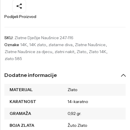
Welder
Wesse
Podijeli Proizvod
Liu-Jo
Daisy Dixon
Mini Focus
Missguided
SKU:
Zlatne Dječije Naušnice 247-116
Daniel Klein
Liu-Jo
Oznake
14K
,
14K zlato
,
zlatarne diva
,
Zlatne Naušnice
,
Festina
Diesel
Zlatne Naušnice za djecu
,
zlatni nakit
,
Zlato
,
Zlato 14K
,
zlato 585
UP!
Versus
Wesse
Lotus
Dodatne informacije
MATERIJAL
Zlato
KARATNOST
14-karatno
GRAMAŽA
0,92 gr.
BOJA ZLATA
Žuto Zlato