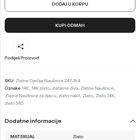
DODAJ U KORPU
Welder
Wesse
Liu-Jo
Daisy Dixon
KUPI ODMAH
Mini Focus
Missguided
Daniel Klein
Liu-Jo
Festina
Diesel
Podijeli Proizvod
UP!
Versus
Wesse
Lotus
SKU:
Zlatne Dječije Naušnice 247-164
Oznake
14K
,
14K zlato
,
zlatarne diva
,
Zlatne Naušnice
,
Zlatne Naušnice za djecu
,
zlatni nakit
,
Zlato
,
Zlato 14K
,
zlato 585
Dodatne informacije
MATERIJAL
Zlato