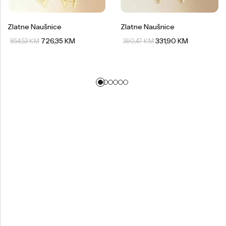
Zlatne Naušnice
Zlatne Naušnice
726,35
KM
331,90
KM
854,53
KM
390,47
KM