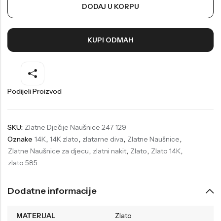
DODAJ U KORPU
Welder
Wesse
Liu-Jo
Daisy Dixon
KUPI ODMAH
Mini Focus
Missguided
Daniel Klein
Liu-Jo
Festina
Diesel
Podijeli Proizvod
UP!
Versus
Wesse
Lotus
SKU:
Zlatne Dječije Naušnice 247-129
Oznake
14K
,
14K zlato
,
zlatarne diva
,
Zlatne Naušnice
,
Zlatne Naušnice za djecu
,
zlatni nakit
,
Zlato
,
Zlato 14K
,
zlato 585
Dodatne informacije
MATERIJAL
Zlato