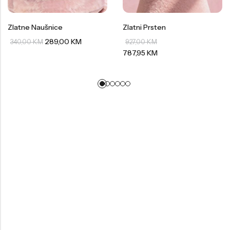
Zlatne Naušnice
Zlatni Prsten
289,00
KM
340,00
KM
927,00
KM
787,95
KM