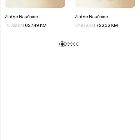
Zlatne Naušnice
Zlatne Naušnice
627,49
KM
722,32
KM
738,22
KM
849,78
KM