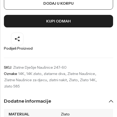
DODAJ U KORPU
Welder
Wesse
Liu-Jo
Daisy Dixon
KUPI ODMAH
Mini Focus
Missguided
Daniel Klein
Liu-Jo
Festina
Diesel
Podijeli Proizvod
UP!
Versus
Wesse
Lotus
SKU:
Zlatne Dječije Naušnice 247-60
Oznake
14K
,
14K zlato
,
zlatarne diva
,
Zlatne Naušnice
,
Zlatne Naušnice za djecu
,
zlatni nakit
,
Zlato
,
Zlato 14K
,
zlato 585
Dodatne informacije
MATERIJAL
Zlato