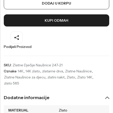
DODAJ U KORPU
Welder
Wesse
Liu-Jo
Daisy Dixon
KUPI ODMAH
Mini Focus
Missguided
Daniel Klein
Liu-Jo
Festina
Diesel
Podijeli Proizvod
UP!
Versus
Wesse
Lotus
SKU:
Zlatne Dječije Naušnice 247-21
Oznake
14K
,
14K zlato
,
zlatarne diva
,
Zlatne Naušnice
,
Zlatne Naušnice za djecu
,
zlatni nakit
,
Zlato
,
Zlato 14K
,
zlato 585
Dodatne informacije
MATERIJAL
Zlato