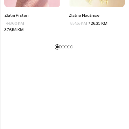
Zlatni Prsten
Zlatne Naušnice
726,35
KM
443,00
KM
854,53
KM
376,55
KM