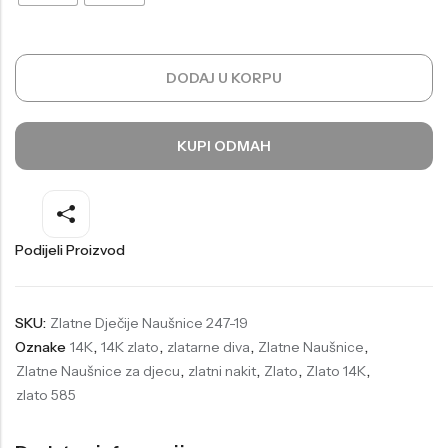
Welder
Wesse
Liu-Jo
Daisy Dixon
DODAJ U KORPU
Mini Focus
Missguided
Daniel Klein
Liu-Jo
KUPI ODMAH
Festina
Diesel
UP!
Versus
Wesse
Lotus
Podijeli Proizvod
SKU:
Zlatne Dječije Naušnice 247-19
Oznake
14K
,
14K zlato
,
zlatarne diva
,
Zlatne Naušnice
,
Zlatne Naušnice za djecu
,
zlatni nakit
,
Zlato
,
Zlato 14K
,
zlato 585