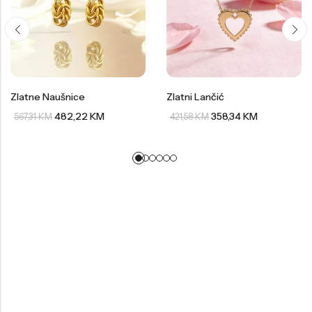
Zlatne Naušnice
Zlatni Lančić
482,22
KM
358,34
KM
567,31
KM
421,58
KM