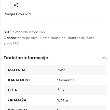
Welder
Wesse
Podijeli Proizvod
Liu-Jo
Daisy Dixon
Mini Focus
Missguided
SKU:
Zlatne Naušnice-322
Daniel Klein
Liu-Jo
Oznake
zlatarne diva
,
Zlatne Naušnice
,
zlatni nakit
,
Zlato
,
Festina
Diesel
zlato 585
UP!
Versus
Dodatne informacije
Wesse
Lotus
MATERIJAL
Zlato
KARATNOST
14-karatno
BOJA
Žuta
GRAMAŽA
2,28 gr.