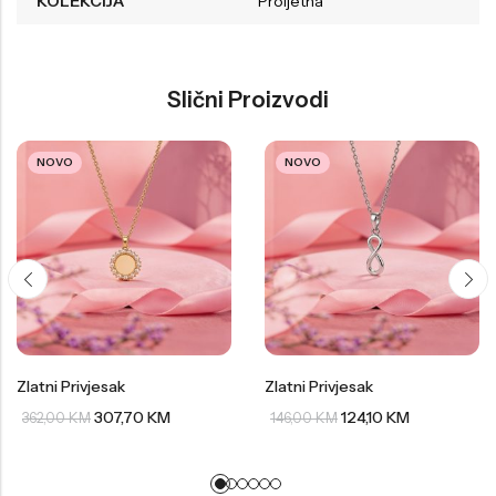
KOLEKCIJA
Proljetna
Slični Proizvodi
NOVO
NOVO
Zlatni Privjesak
Zlatni Privjesak
307,70
KM
124,10
KM
362,00
KM
146,00
KM