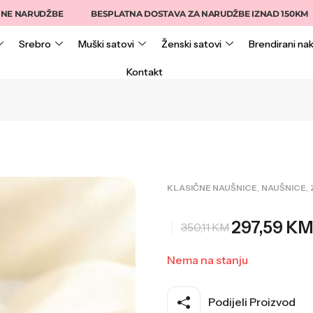
ARUDŽBE
BESPLATNA DOSTAVA ZA NARUDŽBE IZNAD 150KM
1
Srebro
Muški satovi
Ženski satovi
Brendirani nak
Kontakt
,
,
KLASIČNE NAUŠNICE
NAUŠNICE
297,59
KM
350,11
KM
Nema na stanju
Podijeli Proizvod