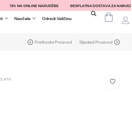
5% NA ONLINE NARUDŽBE
BESPLATNA DOSTAVA ZA NARUDŽBE IZN
it
Naočale
Odredi Veličinu
Prethodni Proizvod
Sljedeći Prozivod
ZLATO