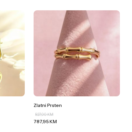
Zlatni Prsten
927,00
KM
787,95
KM