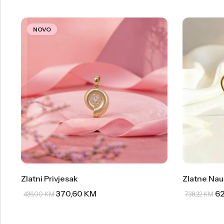
NOVO
Zlatni Privjesak
Zlatne Nau
370,60
KM
62
436,00
KM
738,22
KM