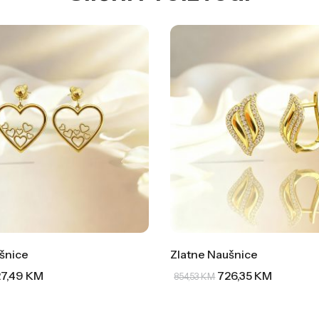
šnice
Zlatne Naušnice
7,49
KM
726,35
KM
854,53
KM