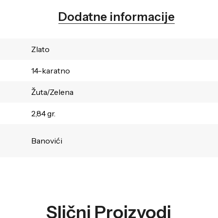
Dodatne informacije
Zlato
14-karatno
Žuta/Zelena
2,84 gr.
Banovići
Slični Proizvodi