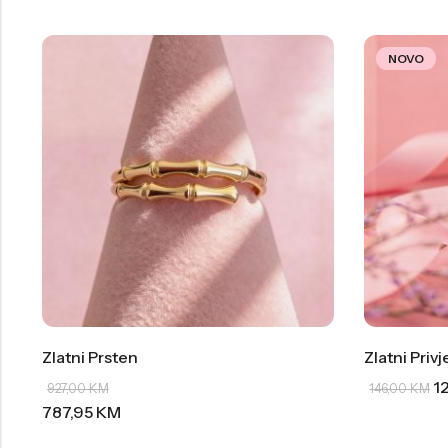
NOVO
Zlatni Prsten
Zlatni Priv
1
927,00
KM
146,00
KM
787,95
KM