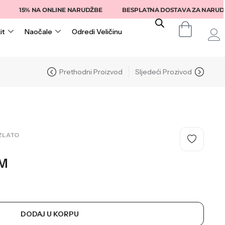
5% NA ONLINE NARUDŽBE
BESPLATNA DOSTAVA ZA NARUDŽBE IZN
it
Naočale
Odredi Veličinu
Prethodni Proizvod
Sljedeći Prozivod
ZLATO
M
DODAJ U KORPU