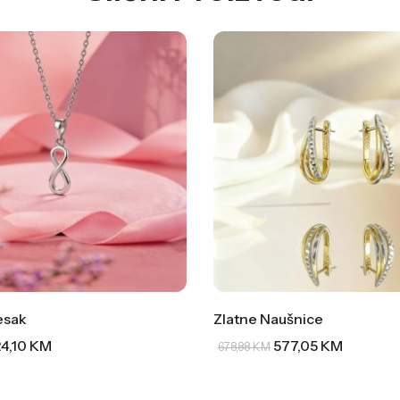
jesak
Zlatne Naušnice
24,10
KM
577,05
KM
678,88
KM