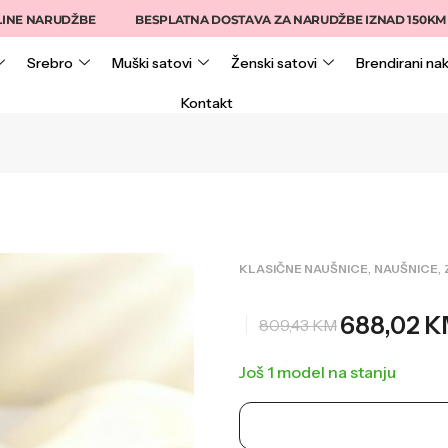
ARUDŽBE
BESPLATNA DOSTAVA ZA NARUDŽBE IZNAD 150KM
1
Srebro
Muški satovi
Ženski satovi
Brendirani nak
Kontakt
,
,
KLASIČNE NAUŠNICE
NAUŠNICE
688,02
K
809,43
KM
Još 1 model na stanju