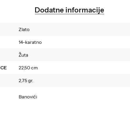
Dodatne informacije
Zlato
14-karatno
Žuta
ICE
22,50 cm
2,75 gr.
Banovići