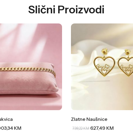
Slični Proizvodi
ukvica
Zlatne Naušnice
903,34
KM
627,49
KM
738,22
KM