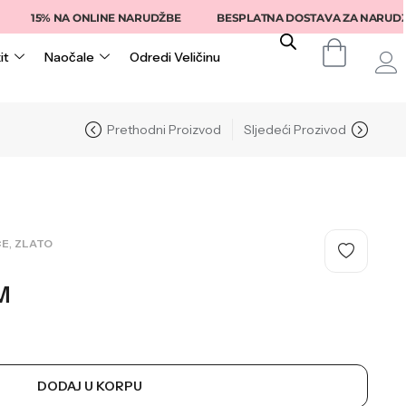
% NA ONLINE NARUDŽBE
BESPLATNA DOSTAVA ZA NARUDŽBE IZNA
it
Naočale
Odredi Veličinu
Prethodni Proizvod
Sljedeći Prozivod
,
CE
ZLATO
M
DODAJ U KORPU