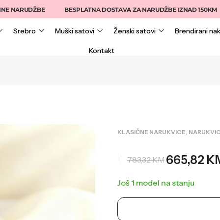
RUDŽBE
BESPLATNA DOSTAVA ZA NARUDŽBE IZNAD 150KM
15
Srebro
Muški satovi
Ženski satovi
Brendirani nak
Kontakt
,
KLASIČNE NARUKVICE
NARUKVI
665,82
K
783,32
KM
Još 1 model na stanju