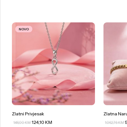
NOVO
Zlatni Privjesak
Zlatna Nar
124,10
KM
146,00
KM
1.062,76
KM