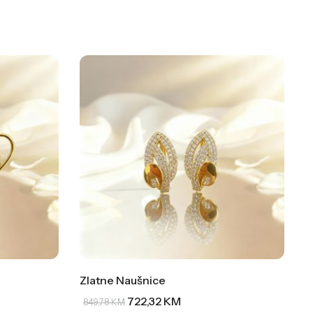
Zlatne Naušnice
722,32
KM
849,78
KM