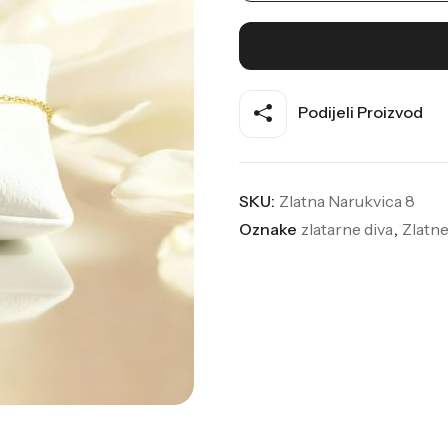
Podijeli Proizvod
SKU:
Zlatna Narukvica 8
Oznake
zlatarne diva
,
Zlatn