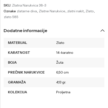
SKU:
Zlatna Narukvica 38-3
Welder
Wesse
Oznake
zlatarne diva
,
Zlatne Narukvice
,
zlatni nakit
,
Zlato
,
Liu-Jo
Daisy Dixon
zlato 585
Mini Focus
Missguided
Dodatne informacije
Daniel Klein
Liu-Jo
Festina
Diesel
MATERIJAL
Zlato
UP!
Versus
KARATNOST
14-karatno
Wesse
Lotus
BOJA
Žuta
PREČNIK NARUKVICE
6,50 cm
GRAMAŽA
4,13 gr.
KOLEKCIJA
Proljetna