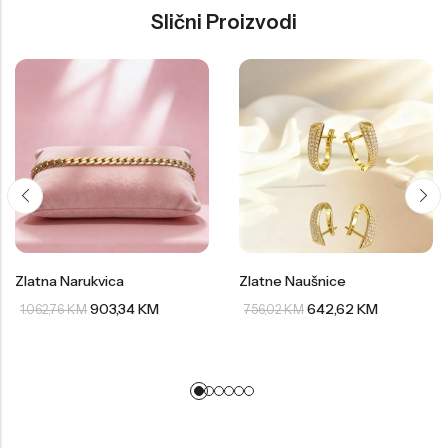
Slični Proizvodi
Zlatna Narukvica
Zlatne Naušnice
903,34
KM
642,62
KM
1.062,76
KM
756,02
KM