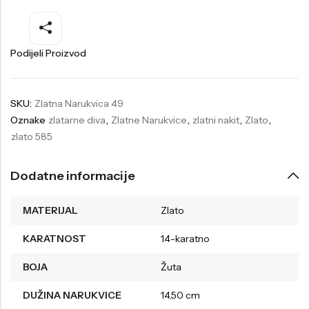
Welder
Wesse
Liu-Jo
Daisy Dixon
Podijeli Proizvod
Mini Focus
Missguided
Daniel Klein
Liu-Jo
SKU:
Zlatna Narukvica 49
Oznake
zlatarne diva
,
Zlatne Narukvice
,
zlatni nakit
,
Zlato
,
Festina
Diesel
zlato 585
UP!
Versus
Wesse
Lotus
Dodatne informacije
MATERIJAL
Zlato
KARATNOST
14-karatno
BOJA
Žuta
DUŽINA NARUKVICE
14,50 cm