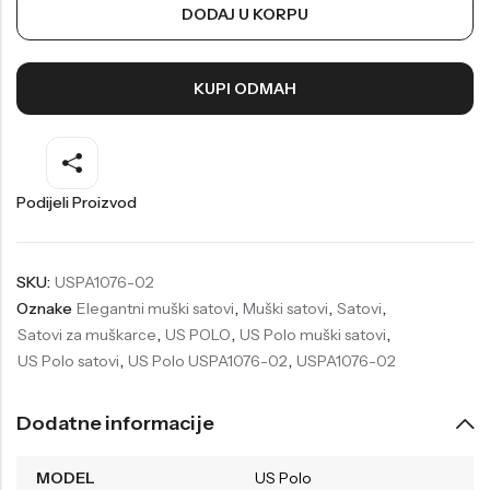
DODAJ U KORPU
Welder
Wesse
Liu-Jo
Daisy Dixon
KUPI ODMAH
Mini Focus
Missguided
Daniel Klein
Liu-Jo
Festina
Diesel
Podijeli Proizvod
UP!
Versus
Wesse
Lotus
SKU:
USPA1076-02
Oznake
Elegantni muški satovi
,
Muški satovi
,
Satovi
,
Satovi za muškarce
,
US POLO
,
US Polo muški satovi
,
US Polo satovi
,
US Polo USPA1076-02
,
USPA1076-02
Dodatne informacije
MODEL
US Polo