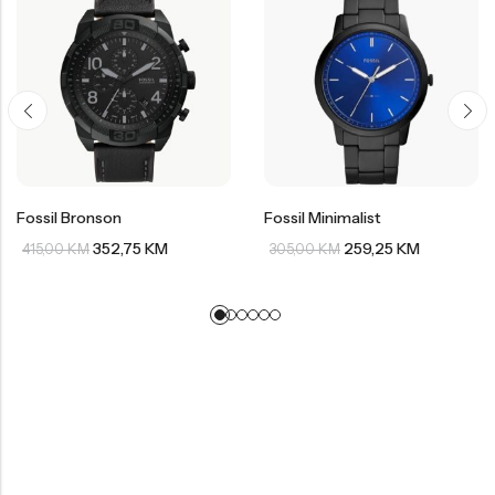
Fossil Bronson
Fossil Minimalist
352,75
KM
259,25
KM
415,00
KM
305,00
KM