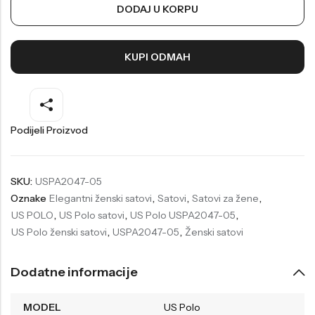
DODAJ U KORPU
Welder
Wesse
Liu-Jo
Daisy Dixon
KUPI ODMAH
Mini Focus
Missguided
Daniel Klein
Liu-Jo
Festina
Diesel
Podijeli Proizvod
UP!
Versus
Wesse
Lotus
SKU:
USPA2047-05
Oznake
Elegantni ženski satovi
,
Satovi
,
Satovi za žene
,
US POLO
,
US Polo satovi
,
US Polo USPA2047-05
,
US Polo ženski satovi
,
USPA2047-05
,
Ženski satovi
Dodatne informacije
MODEL
US Polo