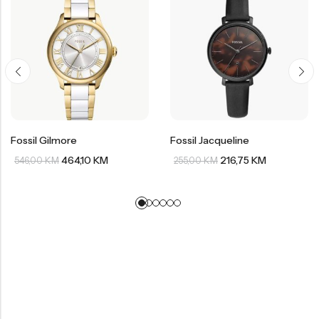
Fossil Gilmore
Fossil Jacqueline
464,10
KM
216,75
KM
546,00
KM
255,00
KM