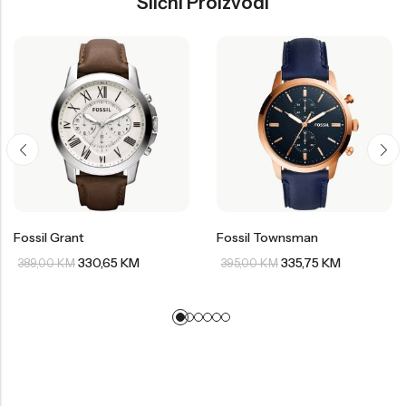
Slični Proizvodi
Fossil Grant
Fossil Townsman
330,65
KM
335,75
KM
389,00
KM
395,00
KM