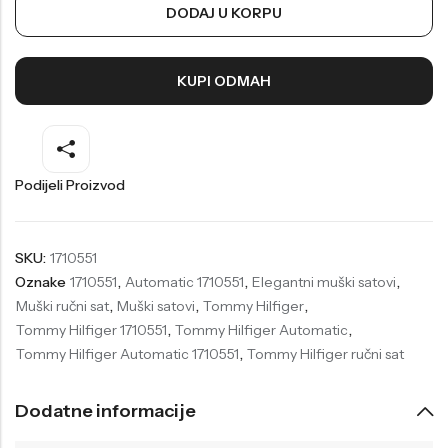
DODAJ U KORPU
Welder
Wesse
Liu-Jo
Daisy Dixon
KUPI ODMAH
Mini Focus
Missguided
Daniel Klein
Liu-Jo
Festina
Diesel
Podijeli Proizvod
UP!
Versus
Wesse
Lotus
SKU:
1710551
Oznake
1710551
,
Automatic 1710551
,
Elegantni muški satovi
,
Muški ručni sat
,
Muški satovi
,
Tommy Hilfiger
,
Tommy Hilfiger 1710551
,
Tommy Hilfiger Automatic
,
Tommy Hilfiger Automatic 1710551
,
Tommy Hilfiger ručni sat
Dodatne informacije