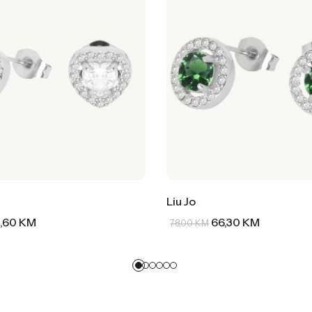
Liu Jo
,60
KM
66,30
KM
78,00
KM