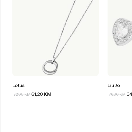
Lotus
Liu Jo
61,20
KM
64
72,00
KM
76,00
KM