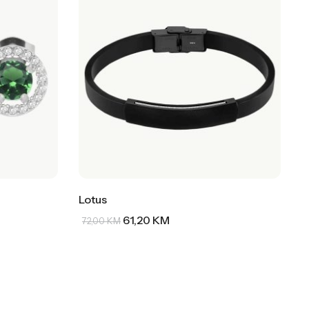
Lotus
61,20
KM
72,00
KM