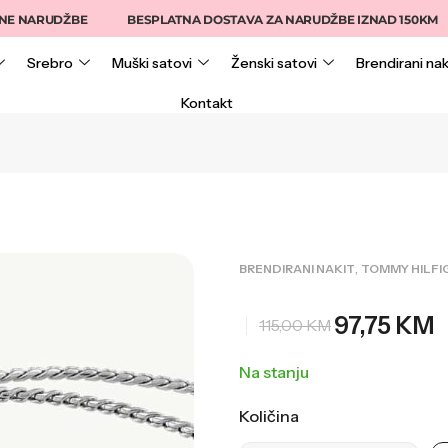
 NARUDŽBE
BESPLATNA DOSTAVA ZA NARUDŽBE IZNAD 150KM
Srebro
Muški satovi
Ženski satovi
Brendirani nak
Kontakt
,
BRENDIRANI NAKIT
TOMMY HILFI
97,75
KM
115,00
KM
Na stanju
Količina