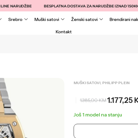
INE NARUDŽBE
BESPLATNA DOSTAVA ZA NARUDŽBE IZNAD 150KM
Srebro
Muški satovi
Ženski satovi
Brendirani nak
Kontakt
,
MUŠKI SATOVI
PHILIPP PLEIN
1.177,25
1.385,00
KM
Još 1 model na stanju