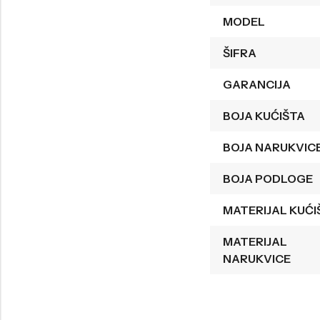
MODEL
Welder
Wesse
Liu-Jo
Daisy Dixon
ŠIFRA
Mini Focus
Missguided
GARANCIJA
Daniel Klein
Liu-Jo
BOJA KUĆIŠTA
Festina
Diesel
BOJA NARUKVIC
UP!
Versus
Wesse
Lotus
BOJA PODLOGE
MATERIJAL KUĆI
MATERIJAL
NARUKVICE