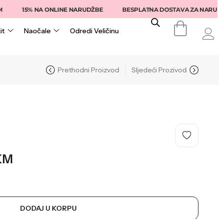
15% NA ONLINE NARUDŽBE
BESPLATNA DOSTAVA ZA NARUDŽB
it
Naočale
Odredi Veličinu
Prethodni Proizvod
Sljedeći Prozivod
KM
DODAJ U KORPU