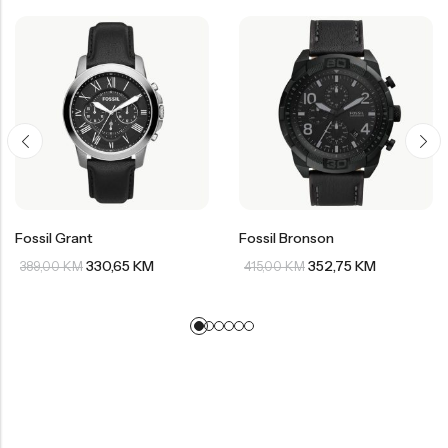
Fossil Grant
Fossil Bronson
330,65
KM
352,75
KM
389,00
KM
415,00
KM