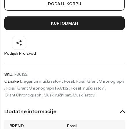
DODAJ U KORPU
Welder
Wesse
Liu-Jo
Daisy Dixon
KUPI ODMAH
Mini Focus
Missguided
Daniel Klein
Liu-Jo
Festina
Diesel
Podijeli Proizvod
UP!
Versus
Wesse
Lotus
SKU:
FS6132
Oznake
Elegantni muški satovi
,
Fossil
,
Fossil Grant Chronograph
,
Fossil Grant Chronograph FA6132
,
Fossil muški satovi
,
Grant Chronograph
,
Muški ručni sat
,
Muški satovi
Dodatne informacije
BREND
Fossil