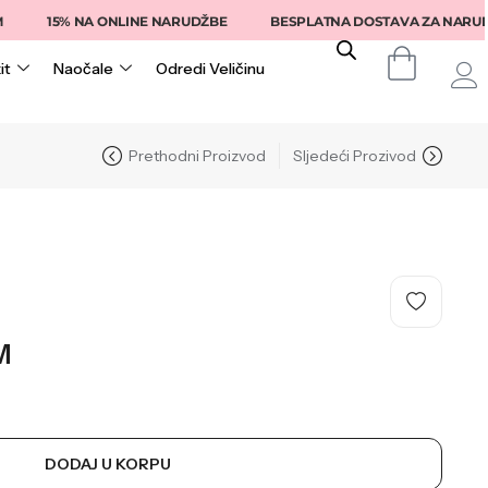
15% NA ONLINE NARUDŽBE
BESPLATNA DOSTAVA ZA NARUDŽBE I
it
Naočale
Odredi Veličinu
Prethodni Proizvod
Sljedeći Prozivod
M
DODAJ U KORPU