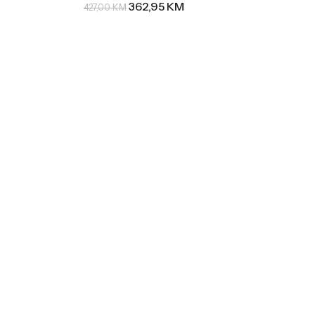
362,95
KM
427,00
KM