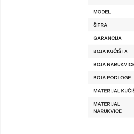
Welder
Wesse
MODEL
Liu-Jo
Daisy Dixon
ŠIFRA
Mini Focus
Missguided
GARANCIJA
Daniel Klein
Liu-Jo
BOJA KUĆIŠTA
Festina
Diesel
UP!
Versus
BOJA NARUKVIC
Wesse
Lotus
BOJA PODLOGE
MATERIJAL KUĆI
MATERIJAL
NARUKVICE