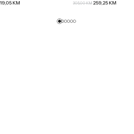
19,05
KM
259,25
KM
305,00
KM