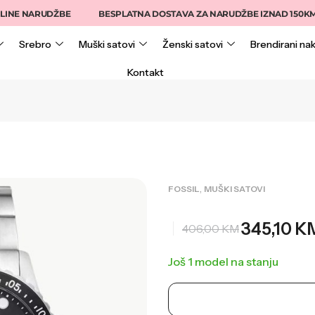
 NARUDŽBE
BESPLATNA DOSTAVA ZA NARUDŽBE IZNAD 150KM
Srebro
Muški satovi
Ženski satovi
Brendirani nak
Kontakt
,
FOSSIL
MUŠKI SATOVI
345,10
K
406,00
KM
Još 1 model na stanju