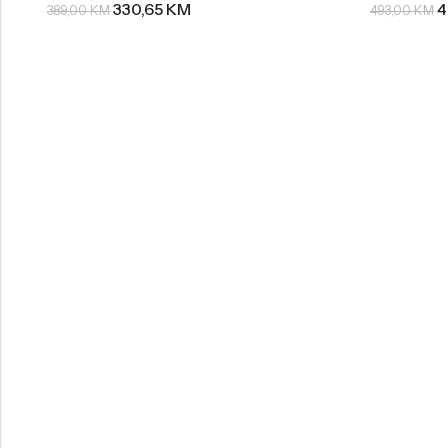
330,65
KM
4
389,00
KM
493,00
KM