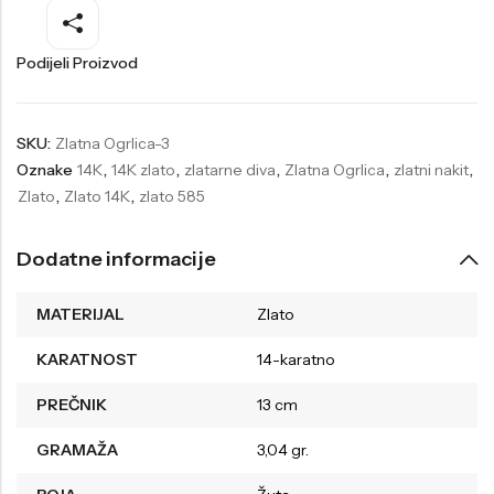
Welder
Wesse
Podijeli Proizvod
Liu-Jo
Daisy Dixon
Mini Focus
Missguided
SKU:
Zlatna Ogrlica-3
Daniel Klein
Liu-Jo
Oznake
14K
,
14K zlato
,
zlatarne diva
,
Zlatna Ogrlica
,
zlatni nakit
,
Festina
Diesel
Zlato
,
Zlato 14K
,
zlato 585
UP!
Versus
Dodatne informacije
Wesse
Lotus
MATERIJAL
Zlato
KARATNOST
14-karatno
PREČNIK
13 cm
GRAMAŽA
3,04 gr.