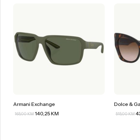
Armani Exchange
Dolce & G
140,25
KM
4
165,00
KM
515,00
KM