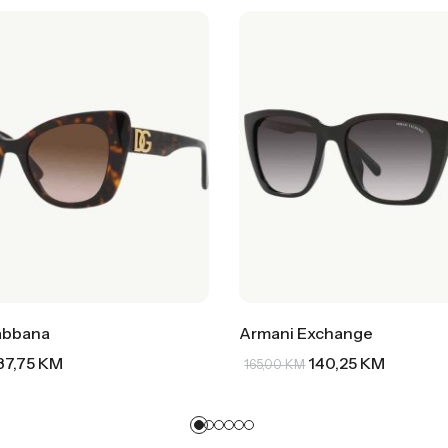
abbana
Armani Exchange
37,75
KM
140,25
KM
165,00
KM