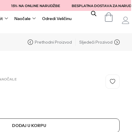
15% NA ONLINE NARUDŽBE
BESPLATNA DOSTAVA ZA NARUDŽBE I
it
Naočale
Odredi Veličinu
Prethodni Proizvod
Sljedeći Prozivod
NAOČALE
DODAJ U KORPU