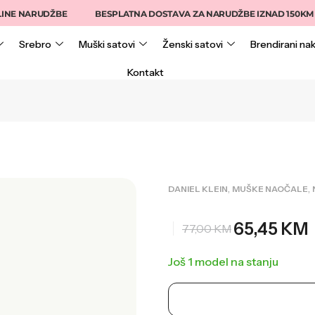
 NARUDŽBE
BESPLATNA DOSTAVA ZA NARUDŽBE IZNAD 150KM
Srebro
Muški satovi
Ženski satovi
Brendirani nak
Kontakt
,
,
DANIEL KLEIN
MUŠKE NAOČALE
65,45
KM
77,00
KM
Još 1 model na stanju