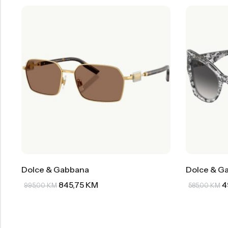
Dolce & Gabbana
Dolce & G
845,75
KM
4
995,00
KM
585,00
KM