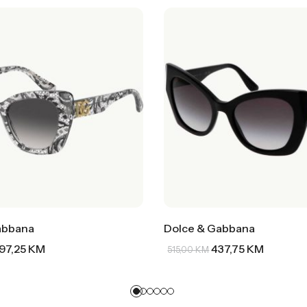
abbana
Dolce & Gabbana
97,25
KM
437,75
KM
515,00
KM