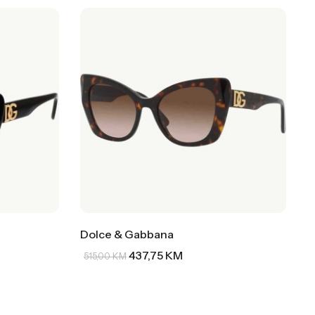
Dolce & Gabbana
437,75
KM
515,00
KM